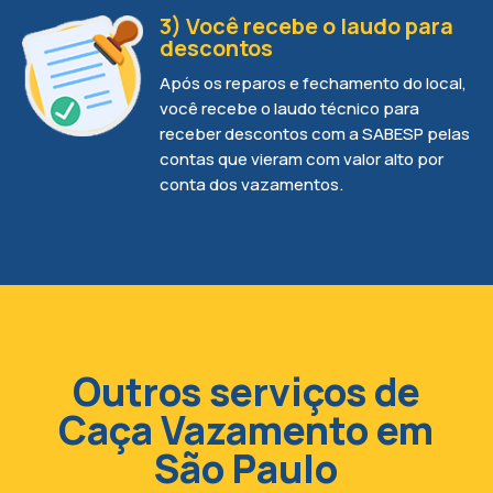
3) Você recebe o laudo para
descontos
Após os reparos e fechamento do local,
você recebe o laudo técnico para
receber descontos com a SABESP pelas
contas que vieram com valor alto por
conta dos vazamentos.
Outros serviços de
Caça Vazamento em
São Paulo