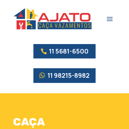
11 5681-6500
11 98215-8982
CAÇA