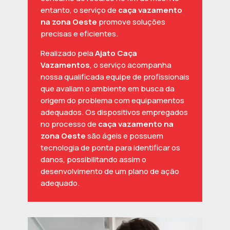
entanto, o serviço de
caça vazamento
na zona Oeste
promove soluções
precisas e eficientes.
Realizado pela
Ajato Caça
Vazamentos
, o serviço acompanha
nossa qualificada equipe de profissionais
que avaliam o ambiente em busca da
origem do problema com equipamentos
adequados. Os dispositivos empregados
no processo de
caça vazamento na
zona Oeste
são ágeis e possuem
tecnologia de ponta para identificar os
danos, possibilitando assim o
desenvolvimento de um plano de ação
adequado.